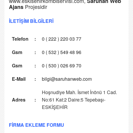
www.eskisehirkombiservisi.com,
Saruhan Web
Projesidir
Ajans
İLETİŞİM BİLGİLERİ
Telefon
:
0 ( 222 ) 220 03 77
Gsm
:
0 ( 532 ) 549 48 96
Gsm
:
0 ( 530 ) 026 69 70
E-Mail
:
bilgi@saruhanweb.com
Hoşnudiye Mah. İsmet İnönü 1 Cad.
Adres
:
No:61 Kat:2 Daire:5 Tepebaşı-
ESKİŞEHİR
FİRMA EKLEME FORMU