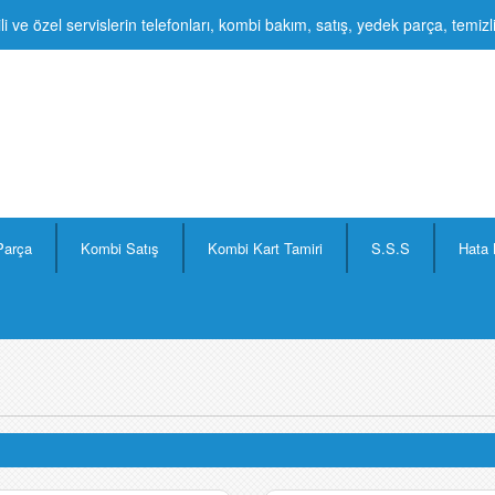
li ve özel servislerin telefonları, kombi bakım, satış, yedek parça, temiz
Parça
Kombi Satış
Kombi Kart Tamiri
S.S.S
Hata 