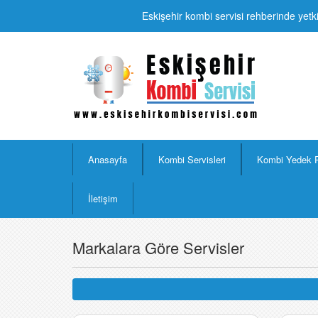
Eskişehir kombi servisi rehberinde yetki
Anasayfa
Kombi Servisleri
Kombi Yedek 
İletişim
Markalara Göre Servisler