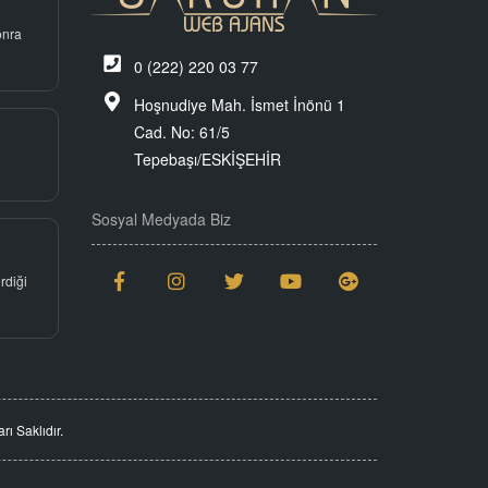
onra
0 (222) 220 03 77
Hoşnudiye Mah. İsmet İnönü 1
Cad. No: 61/5
Tepebaşı/ESKİŞEHİR
Sosyal Medyada Biz
rdiği
ı Saklıdır.