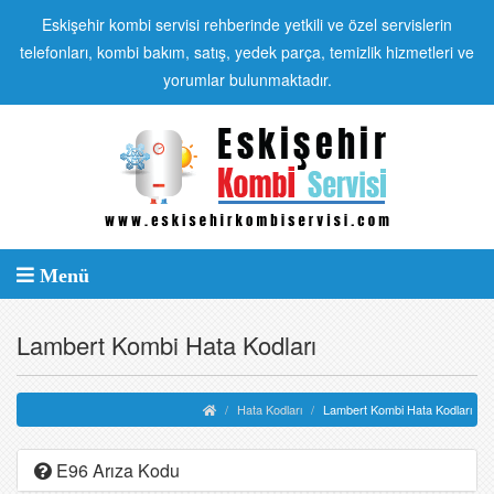
Eskişehir kombi servisi rehberinde yetkili ve özel servislerin
telefonları, kombi bakım, satış, yedek parça, temizlik hizmetleri ve
yorumlar bulunmaktadır.
Menü
Lambert Kombi Hata Kodları
Hata Kodları
Lambert Kombi Hata Kodları
E96 Arıza Kodu