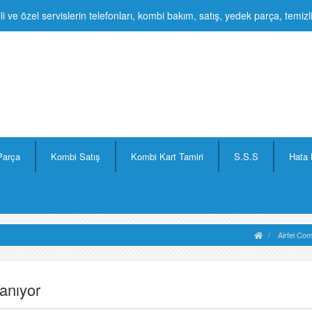
li ve özel servislerin telefonları, kombi bakım, satış, yedek parça, temiz
Parça
Kombi Satış
Kombi Kart Tamiri
S.S.S
Hata 
Airfel Co
Yanıyor