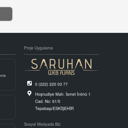
Proje Uygulama
onra
0 (222) 220 03 77
Hoşnudiye Mah. İsmet İnönü 1
Cad. No: 61/5
Tepebaşı/ESKİŞEHİR
Sosyal Medyada Biz