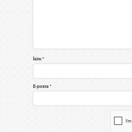
İsim
*
E-posta
*