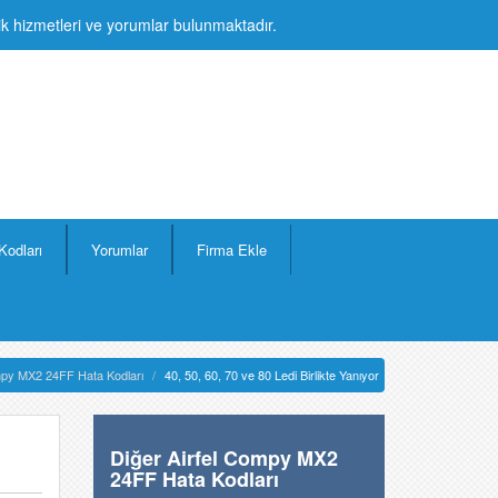
lik hizmetleri ve yorumlar bulunmaktadır.
Kodları
Yorumlar
Firma Ekle
mpy MX2 24FF Hata Kodları
40, 50, 60, 70 ve 80 Ledi Birlikte Yanıyor
Diğer Airfel Compy MX2
24FF Hata Kodları