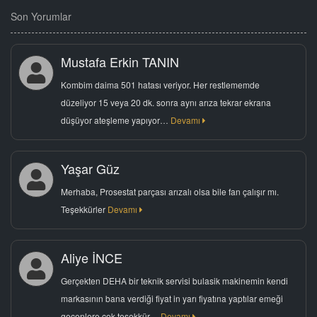
Son Yorumlar
Mustafa Erkin TANIN
Kombim daima 501 hatası veriyor. Her restlememde
düzeliyor 15 veya 20 dk. sonra aynı arıza tekrar ekrana
düşüyor ateşleme yapıyor…
Devamı
Yaşar Güz
Merhaba, Prosestat parçası arızalı olsa bile fan çalışır mı.
Teşekkürler
Devamı
Aliye İNCE
Gerçekten DEHA bir teknik servisi bulasik makinemin kendi
markasının bana verdiği fiyat in yarı fiyatına yaptılar emeği
geçenlere çok teşekkür…
Devamı