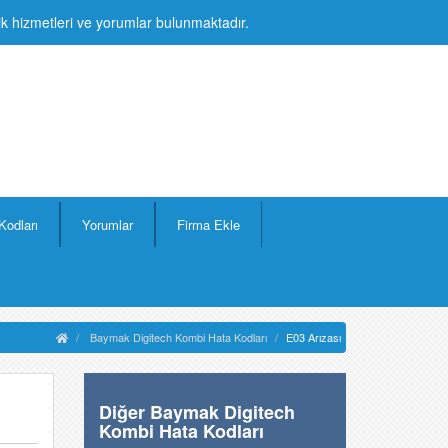
lik hizmetleri ve yorumlar bulunmaktadır.
Kodları
Yorumlar
Firma Ekle
Baymak Digitech Kombi Hata Kodları
E03 Arızası
Diğer Baymak Digitech
Kombi Hata Kodları