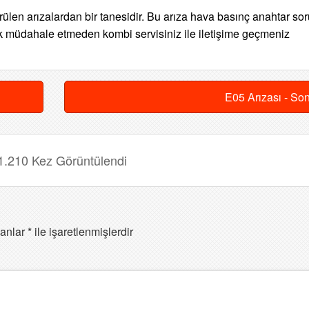
len arızalardan bir tanesidir. Bu arıza hava basınç anahtar so
rak müdahale etmeden kombi servisiniz ile iletişime geçmeniz
E05 Arızası - So
1.210 Kez Görüntülendi
lanlar
*
ile işaretlenmişlerdir