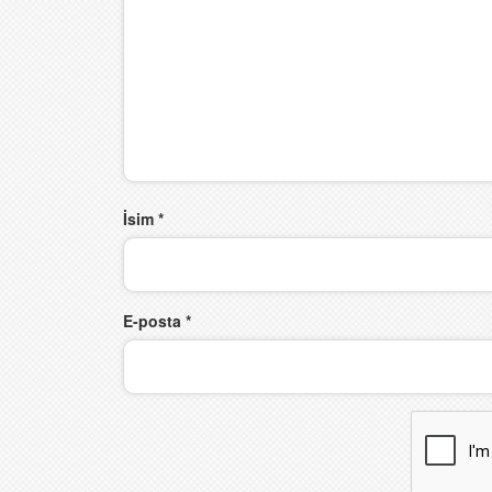
İsim
*
E-posta
*