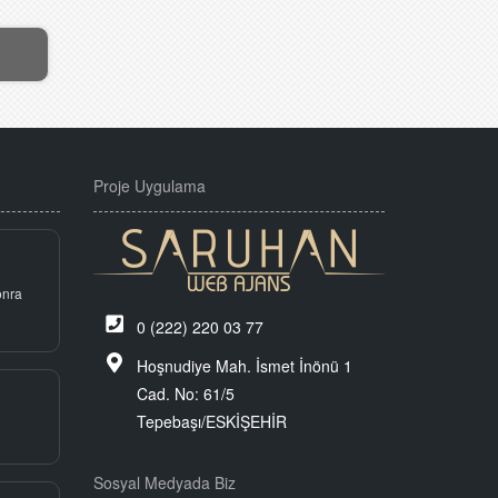
Proje Uygulama
onra
0 (222) 220 03 77
Hoşnudiye Mah. İsmet İnönü 1
Cad. No: 61/5
Tepebaşı/ESKİŞEHİR
Sosyal Medyada Biz