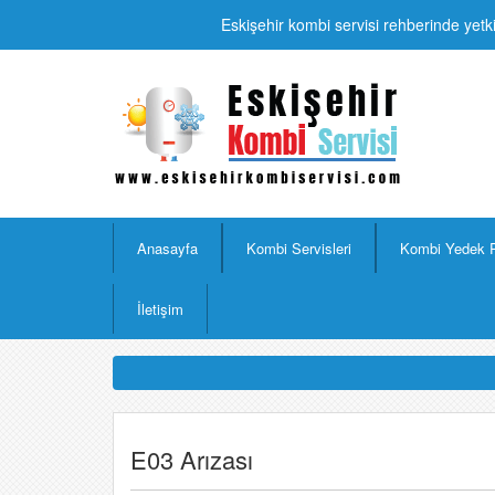
Eskişehir kombi servisi rehberinde yetki
Anasayfa
Kombi Servisleri
Kombi Yedek 
İletişim
E03 Arızası