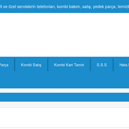
li ve özel servislerin telefonları, kombi bakım, satış, yedek parça, temiz
Parça
Kombi Satış
Kombi Kart Tamiri
S.S.S
Hata 