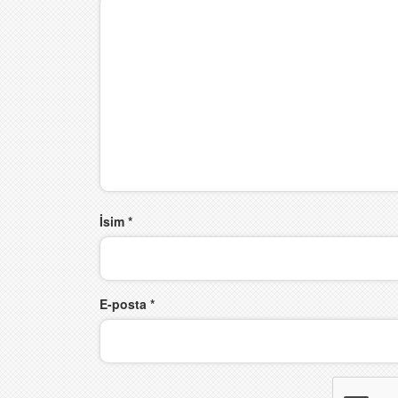
İsim
*
E-posta
*