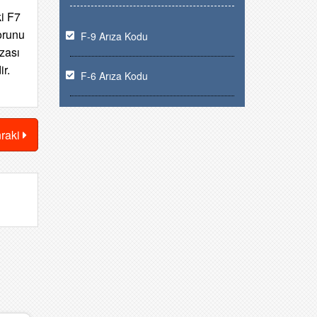
ki
F7
sorunu
F-9 Arıza Kodu
ızası
r.
F-6 Arıza Kodu
nraki