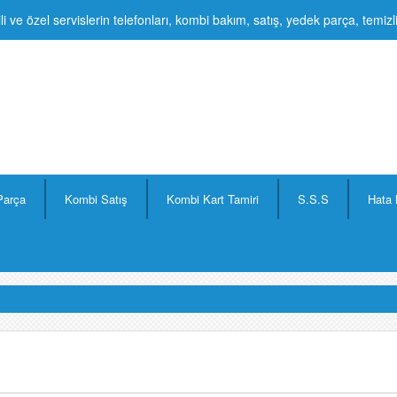
li ve özel servislerin telefonları, kombi bakım, satış, yedek parça, temiz
Parça
Kombi Satış
Kombi Kart Tamiri
S.S.S
Hata 