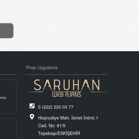
Proje Uygulama
onra
0 (222) 220 03 77
Hoşnudiye Mah. İsmet İnönü 1
Cad. No: 61/5
Tepebaşı/ESKİŞEHİR