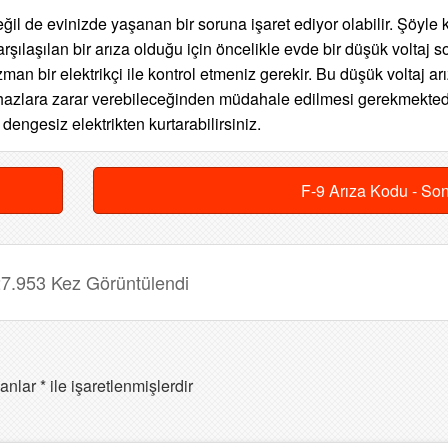
il de evinizde yaşanan bir soruna işaret ediyor olabilir. Şöyle 
rşılaşılan bir arıza olduğu için öncelikle evde bir düşük voltaj 
man bir elektrikçi ile kontrol etmeniz gerekir. Bu düşük voltaj ar
hazlara zarar verebileceğinden müdahale edilmesi gerekmektedi
engesiz elektrikten kurtarabilirsiniz.
F-9 Arıza Kodu - So
7.953 Kez Görüntülendi
lanlar
*
ile işaretlenmişlerdir