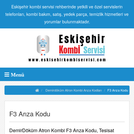
Eskişehir kombi servisi rehberinde yetkili ve özel servislerin
telefonları, kombi bakım, satış, yedek parça, temizlik hizmetleri ve
yorumlar bulunmaktadır.
Menü
Demirdöküm Atron Kombi Arıza Kodları
F3 Arıza Kodu
F3 Arıza Kodu
DemirDöküm Atron Kombi F3 Arıza Kodu, Tesisat