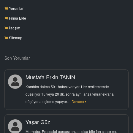
Yorumlar
Firma Ekle
İletişim
Sitemap
Son Yorumlar
Mustafa Erkin TANIN
Kombim daima 501 hatası veriyor. Her restlememde
düzeliyor 15 veya 20 dk. sonra aynı arıza tekrar ekrana
düşüyor ateşleme yapıyor…
Devamı
Yaşar Güz
Merhaba, Prosestat parçası arızalı olsa bile fan çalışır mı.