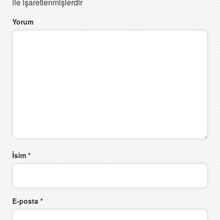
ile işaretlenmişlerdir
Yorum
İsim
*
E-posta
*