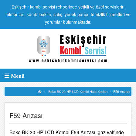
Eskişehir kombi servisi rehberinde yetkili ve özel servislerin
telefonları, kombi bakım, satış, yedek parça, temizlik hizmetleri ve
yorumlar bulunmaktadır.
Menü
Beko BK 20 HP LCD Kombi Hata Kodları
F59 Arızası
F59 Arızası
Beko BK 20 HP LCD Kombi F59 Arızası, gaz valfinde