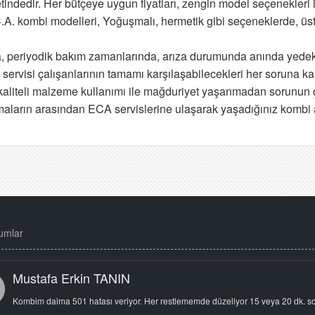
indedir. Her bütçeye uygun fiyatları, zengin model seçenekleri il
C.A. kombi modelleri, Yoğuşmalı, hermetik gibi seçeneklerde, ü
zda, periyodik bakım zamanlarında, arıza durumunda anında yed
rvisi çalışanlarının tamamı karşılaşabilecekleri her soruna karşı
al, kaliteli malzeme kullanımı ile mağduriyet yaşanmadan sorunun 
aların arasından ECA servislerine ulaşarak yaşadığınız kombi arıza
umlar
Mustafa Erkin TANIN
Kombim daima 501 hatası veriyor. Her restlememde düzeliyor 15 veya 20 dk. s