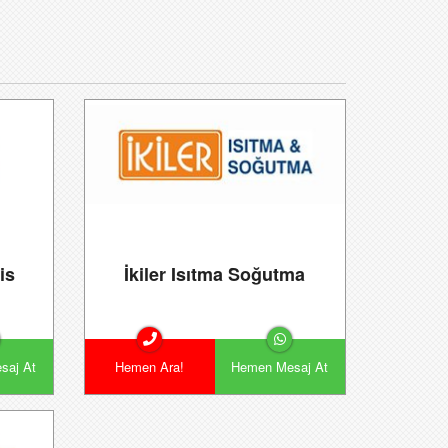
is
İkiler Isıtma Soğutma
saj At
Hemen Ara!
Hemen Mesaj At