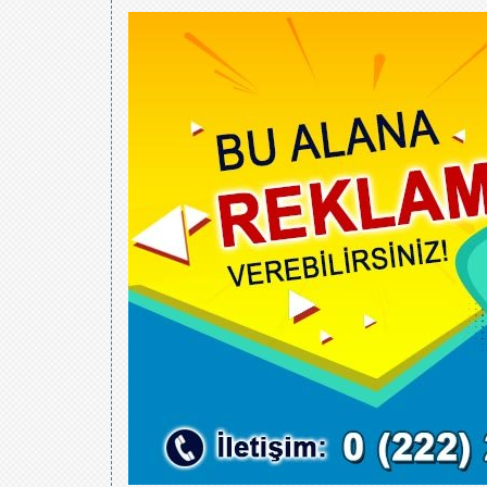
Eskişehir E.C.A Kombi Satış B
Firmanızı eklemek için
TIKL