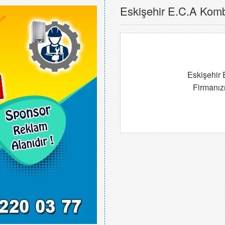
Eskişehir E.C.A Kombi
ayii İseniz
Eskişehir 
AYINIZ
Firmanız