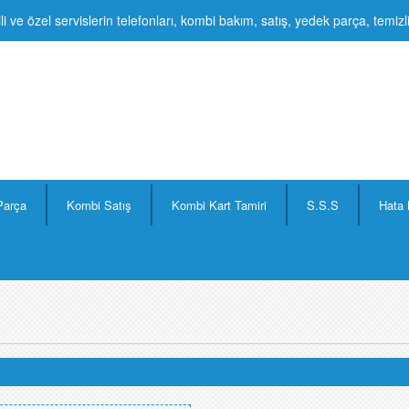
li ve özel servislerin telefonları, kombi bakım, satış, yedek parça, temiz
Parça
Kombi Satış
Kombi Kart Tamiri
S.S.S
Hata 