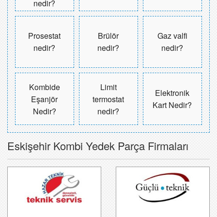
nedir?
Prosestat
Brülör
Gaz valfi
nedir?
nedir?
nedir?
Kombide
Limit
Elektronik
Eşanjör
termostat
Kart Nedir?
Nedir?
nedir?
Eskişehir Kombi Yedek Parça Firmaları