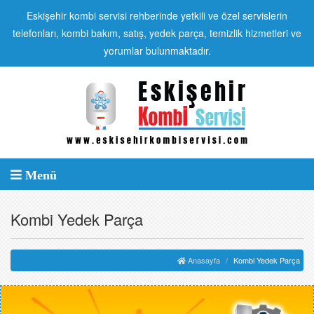
Eskişehir kombi servisi rehberinde yetkili ve özel servislerin
telefonları, kombi bakım, satış, yedek parça, temizlik hizmetleri ve
yorumlar bulunmaktadır.
Menü
Kombi Yedek Parça
Anasayfa
Kombi Yedek Parça