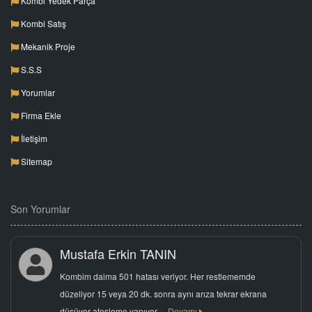
Kombi Yedek Parça
Kombi Satış
Mekanik Proje
S.S.S
Yorumlar
Firma Ekle
İletişim
Sitemap
Son Yorumlar
Mustafa Erkin TANIN
Kombim daima 501 hatası veriyor. Her restlememde
düzeliyor 15 veya 20 dk. sonra aynı arıza tekrar ekrana
düşüyor ateşleme yapıyor…
Devamı