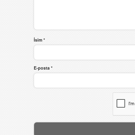
İsim
*
E-posta
*