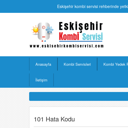
Eskişehir kombi servisi rehberinde yetki
Anasayfa
Kombi Servisleri
Kombi Yedek 
İletişim
101 Hata Kodu