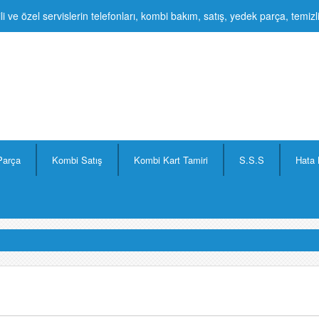
li ve özel servislerin telefonları, kombi bakım, satış, yedek parça, temiz
Parça
Kombi Satış
Kombi Kart Tamiri
S.S.S
Hata 