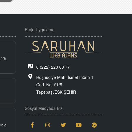
Proje Uygulama
onra
0 (222) 220 03 77
Hoşnudiye Mah. İsmet İnönü 1
Cad. No: 61/5
Tepebaşı/ESKİŞEHİR
Sosyal Medyada Biz
rdiği