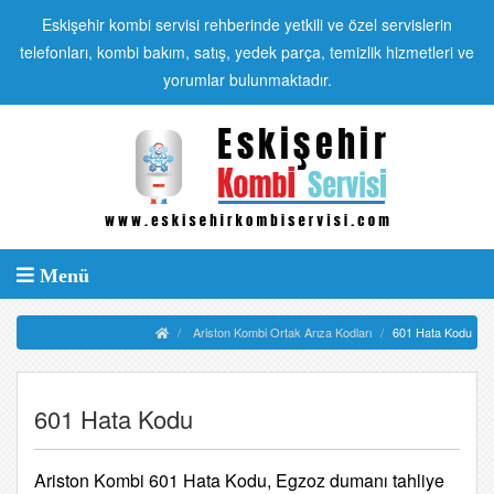
Eskişehir kombi servisi rehberinde yetkili ve özel servislerin
telefonları, kombi bakım, satış, yedek parça, temizlik hizmetleri ve
yorumlar bulunmaktadır.
Menü
Ariston Kombi Ortak Arıza Kodları
601 Hata Kodu
601 Hata Kodu
Ariston Kombi 601 Hata Kodu, Egzoz dumanı tahliye