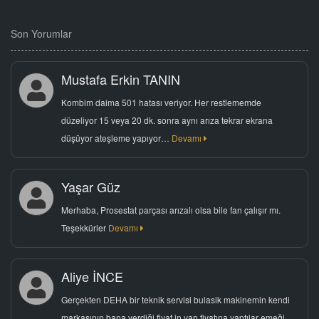
Son Yorumlar
Mustafa Erkin TANIN
Kombim daima 501 hatası veriyor. Her restlememde
düzeliyor 15 veya 20 dk. sonra aynı arıza tekrar ekrana
düşüyor ateşleme yapıyor…
Devamı
Yaşar Güz
Merhaba, Prosestat parçası arızalı olsa bile fan çalışır mı.
Teşekkürler
Devamı
Aliye İNCE
Gerçekten DEHA bir teknik servisi bulasik makinemin kendi
markasının bana verdiği fiyat in yarı fiyatına yaptılar emeği