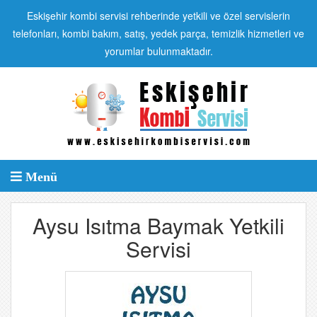
Eskişehir kombi servisi rehberinde yetkili ve özel servislerin
telefonları, kombi bakım, satış, yedek parça, temizlik hizmetleri ve
yorumlar bulunmaktadır.
Menü
Aysu Isıtma Baymak Yetkili
Servisi