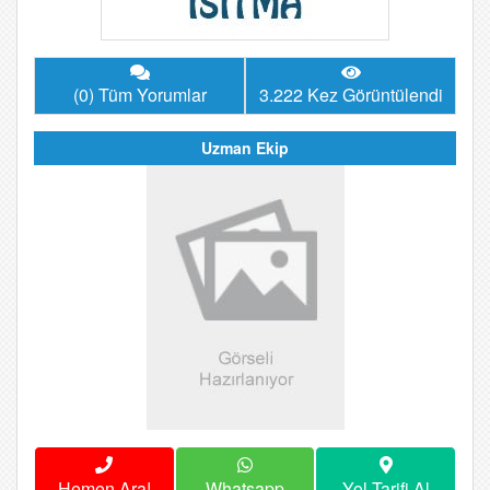
(0) Tüm Yorumlar
3.222 Kez Görüntülendi
Uzman Ekip
Hemen Ara!
Whatsapp
Yol Tarifi Al