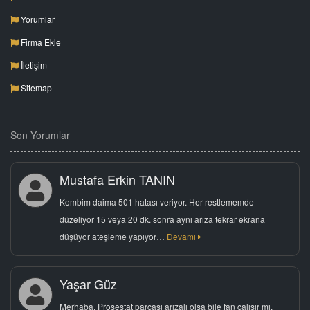
Yorumlar
Firma Ekle
İletişim
Sitemap
Son Yorumlar
Mustafa Erkin TANIN
Kombim daima 501 hatası veriyor. Her restlememde
düzeliyor 15 veya 20 dk. sonra aynı arıza tekrar ekrana
düşüyor ateşleme yapıyor…
Devamı
Yaşar Güz
Merhaba, Prosestat parçası arızalı olsa bile fan çalışır mı.