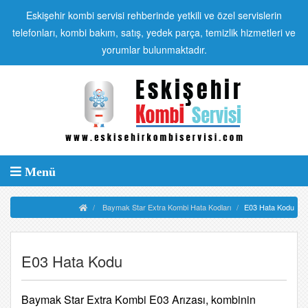
Eskişehir kombi servisi rehberinde yetkili ve özel servislerin
telefonları, kombi bakım, satış, yedek parça, temizlik hizmetleri ve
yorumlar bulunmaktadır.
Menü
Baymak Star Extra Kombi Hata Kodları
E03 Hata Kodu
E03 Hata Kodu
Baymak Star Extra Kombi E03 Arızası, kombinin