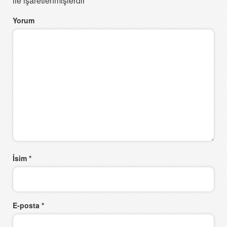
ile işaretlenmişlerdir
Yorum
İsim
*
E-posta
*