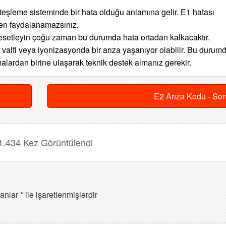
şleme sisteminde bir hata olduğu anlamına gelir. E1 hatası
den faydalanamazsınız.
resetleyin çoğu zaman bu durumda hata ortadan kalkacaktır.
lfi veya iyonizasyonda bir arıza yaşanıyor olabilir. Bu durum
alardan birine ulaşarak teknik destek almanız gerekir.
E2 Arıza Kodu - So
1.434 Kez Görüntülendi
lanlar
*
ile işaretlenmişlerdir