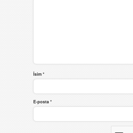
İsim
*
E-posta
*