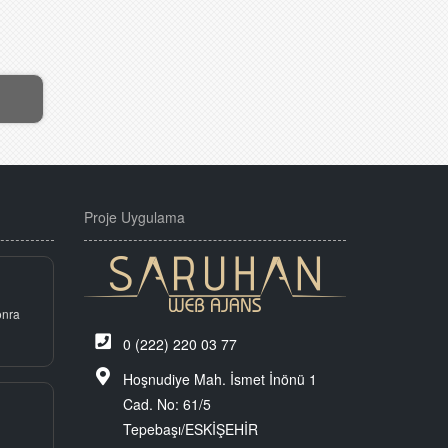
Proje Uygulama
onra
0 (222) 220 03 77
Hoşnudiye Mah. İsmet İnönü 1
Cad. No: 61/5
Tepebaşı/ESKİŞEHİR