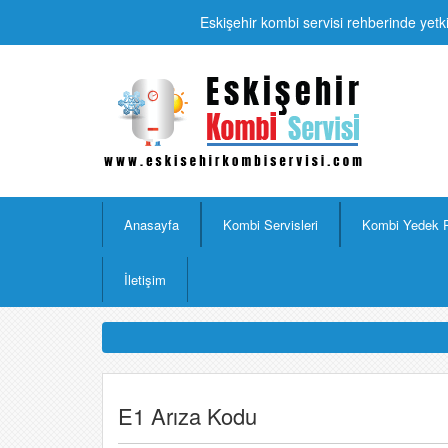
Eskişehir kombi servisi rehberinde yetki
Anasayfa
Kombi Servisleri
Kombi Yedek 
İletişim
E1 Arıza Kodu