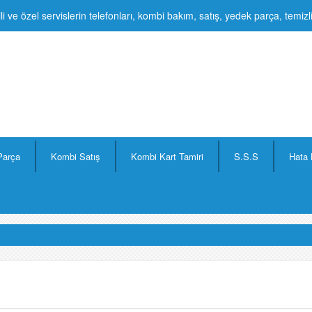
li ve özel servislerin telefonları, kombi bakım, satış, yedek parça, temiz
Parça
Kombi Satış
Kombi Kart Tamiri
S.S.S
Hata 