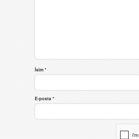
İsim
*
E-posta
*