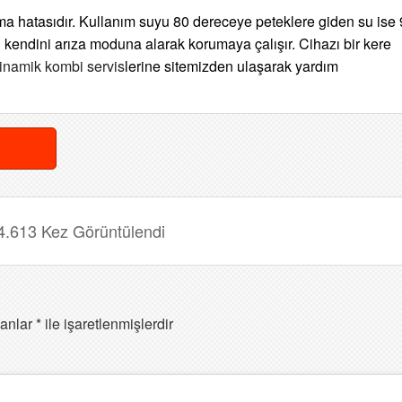
a hatasıdır. Kullanım suyu 80 dereceye peteklere giden su ise
endini arıza moduna alarak korumaya çalışır. Cihazı bir kere
inamik kombi servis
lerine sitemizden ulaşarak yardım
4.613 Kez Görüntülendi
lanlar
*
ile işaretlenmişlerdir