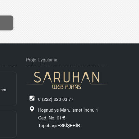
Proje Uygulama
onra
0 (222) 220 03 77
Hoşnudiye Mah. İsmet İnönü 1
Cad. No: 61/5
Tepebaşı/ESKİŞEHİR