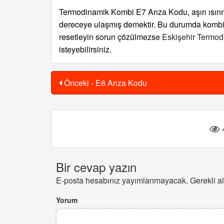
Termodinamik Kombi E7 Arıza Kodu, aşırı ısınm
dereceye ulaşmış demektir. Bu durumda kombi k
resetleyin sorun çözülmezse
Eskişehir Termod
isteyebilirsiniz.
Önceki - E6 Arıza Kodu
Bir cevap yazın
E-posta hesabınız yayımlanmayacak.
Gerekli a
Yorum