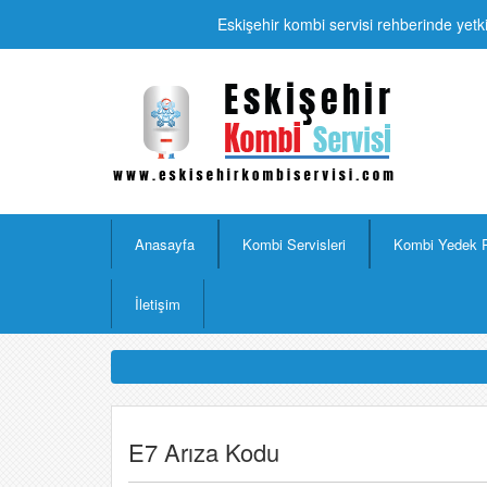
Eskişehir kombi servisi rehberinde yetki
Anasayfa
Kombi Servisleri
Kombi Yedek 
İletişim
E7 Arıza Kodu