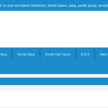
li ve özel servislerin telefonları, kombi bakım, satış, yedek parça, temiz
Parça
Kombi Satış
Kombi Kart Tamiri
S.S.S
Hata 