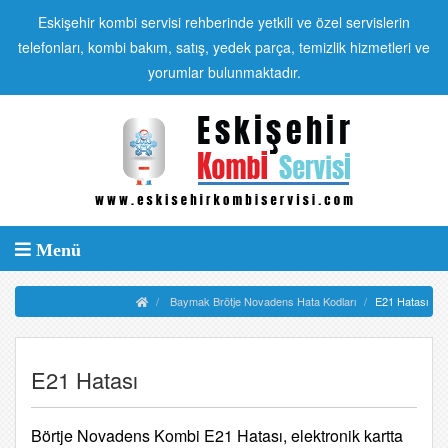
Eskişehir kombi servisi rehberinde yetkili ve özel servislerin
telefonları, kombi bakım, satış, yedek parça, temizlik hizmetleri ve
yorumlar bulunmaktadır.
Menü
Baymak Brötje Novadens Hata Kodları
E21 Hatası
E21 Hatası
Börtje Novadens Kombi E21 Hatası, elektronik kartta