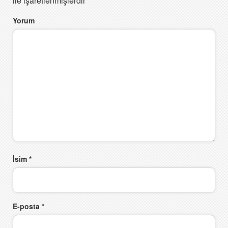
ile işaretlenmişlerdir
Yorum
İsim
*
E-posta
*