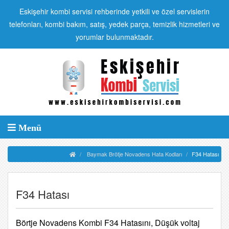
Eskişehir kombi servisi rehberinde yetkili ve özel servislerin
telefonları, kombi bakım, satış, yedek parça, temizlik hizmetleri ve
yorumlar bulunmaktadır.
Menü
Baymak Brötje Novadens Hata Kodları
F34 Hatası
F34 Hatası
Börtje Novadens Kombi F34 Hatasını, Düşük voltaj