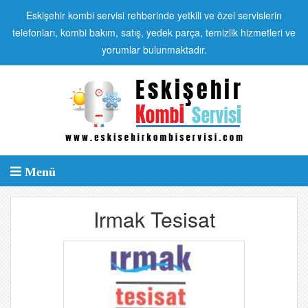
Eskişehir kombi servisi rehberinde yetkili ve özel servislerin
telefonları, kombi bakım, satış, yedek parça, temizlik hizmetleri ve
yorumlar bulunmaktadır.
Menü
Irmak Tesisat