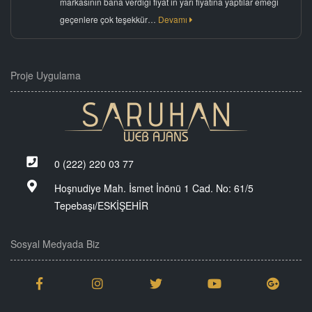
markasının bana verdiği fiyat in yarı fiyatına yaptılar emeği
geçenlere çok teşekkür…
Devamı
Proje Uygulama
0 (222) 220 03 77
Hoşnudiye Mah. İsmet İnönü 1 Cad. No: 61/5
Tepebaşı/ESKİŞEHİR
Sosyal Medyada Biz