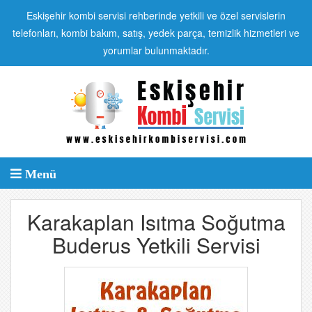
Eskişehir kombi servisi rehberinde yetkili ve özel servislerin
telefonları, kombi bakım, satış, yedek parça, temizlik hizmetleri ve
yorumlar bulunmaktadır.
Menü
Karakaplan Isıtma Soğutma
Buderus Yetkili Servisi