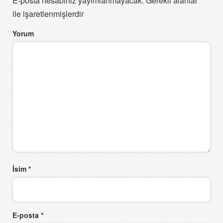
E-posta hesabınız yayımlanmayacak.
Gerekli alanlar
*
ile işaretlenmişlerdir
Yorum
İsim
*
E-posta
*