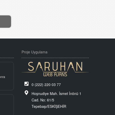
Proje Uygulama
onra
0 (222) 220 03 77
Hoşnudiye Mah. İsmet İnönü 1
Cad. No: 61/5
Tepebaşı/ESKİŞEHİR