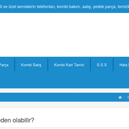
li ve özel servislerin telefonları, kombi bakım, satış, yedek parça, temiz
Parça
Kombi Satış
Kombi Kart Tamiri
S.S.S
Hata 
S
den olabilir?