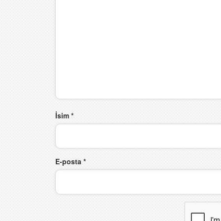
İsim
*
E-posta
*