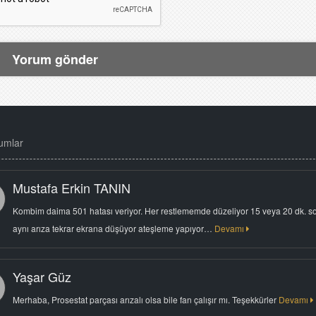
umlar
Mustafa Erkin TANIN
Kombim daima 501 hatası veriyor. Her restlememde düzeliyor 15 veya 20 dk. s
aynı arıza tekrar ekrana düşüyor ateşleme yapıyor…
Devamı
Yaşar Güz
Merhaba, Prosestat parçası arızalı olsa bile fan çalışır mı. Teşekkürler
Devamı