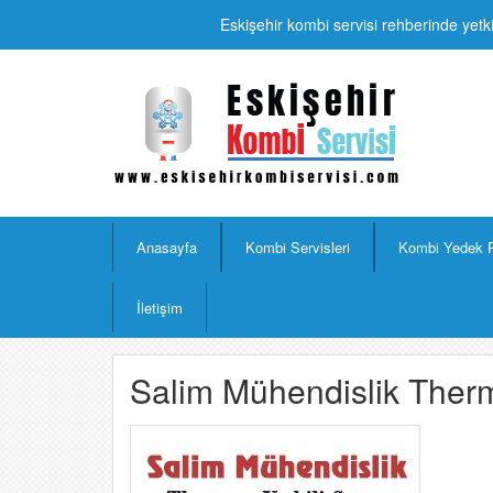
Eskişehir kombi servisi rehberinde yetki
Anasayfa
Kombi Servisleri
Kombi Yedek 
İletişim
Salim Mühendislik Therme