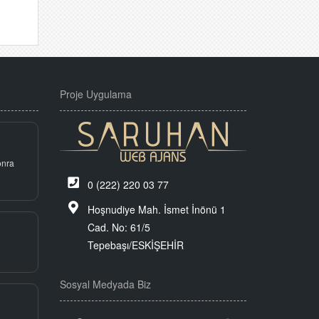
Proje Uygulama
onra
0 (222) 220 03 77
Hoşnudiye Mah. İsmet İnönü 1
Cad. No: 61/5
Tepebaşı/ESKİŞEHİR
Sosyal Medyada Biz