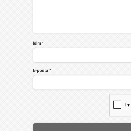
İsim
*
E-posta
*