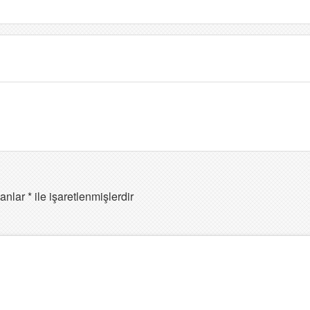
lanlar
*
ile işaretlenmişlerdir