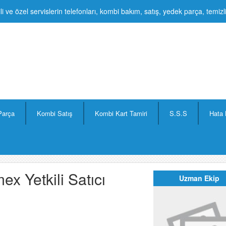
li ve özel servislerin telefonları, kombi bakım, satış, yedek parça, temiz
Parça
Kombi Satış
Kombi Kart Tamiri
S.S.S
Hata 
x Yetkili Satıcı
Uzman Ekip