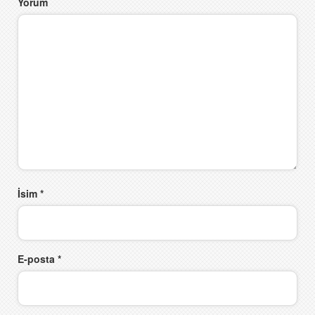
Yorum
İsim
*
E-posta
*