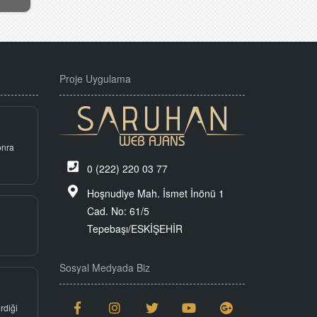
Proje Uygulama
onra
0 (222) 220 03 77
Hoşnudiye Mah. İsmet İnönü 1
Cad. No: 61/5
Tepebaşı/ESKİŞEHİR
Sosyal Medyada Biz
rdiği