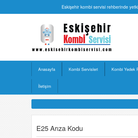
Eskişehir kombi servisi rehberinde yetki
Anasayfa
Kombi Servisleri
Kombi Yedek 
İletişim
E25 Arıza Kodu