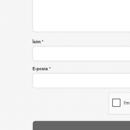
İsim
*
E-posta
*