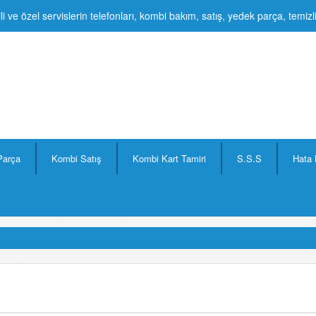
li ve özel servislerin telefonları, kombi bakım, satış, yedek parça, temiz
Parça
Kombi Satış
Kombi Kart Tamiri
S.S.S
Hata 