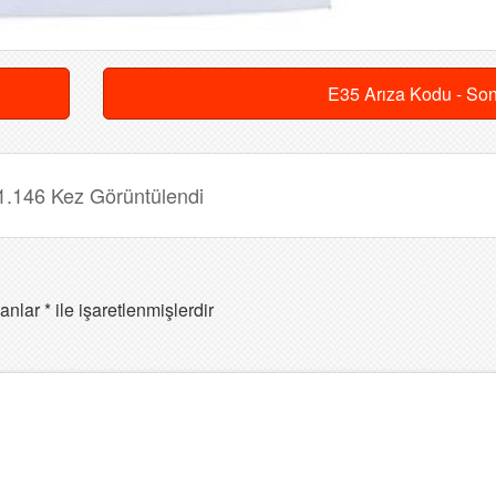
E35 Arıza Kodu - So
1.146 Kez Görüntülendi
lanlar
*
ile işaretlenmişlerdir