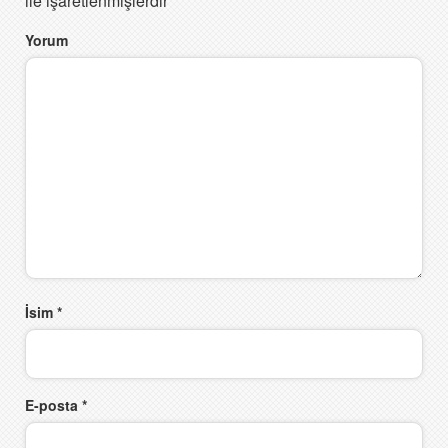
ile işaretlenmişlerdir
Yorum
İsim
*
E-posta
*