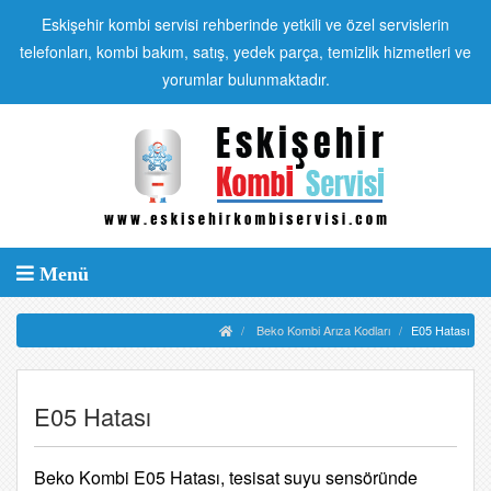
Eskişehir kombi servisi rehberinde yetkili ve özel servislerin
telefonları, kombi bakım, satış, yedek parça, temizlik hizmetleri ve
yorumlar bulunmaktadır.
Menü
Beko Kombi Arıza Kodları
E05 Hatası
E05 Hatası
Beko Kombi E05 Hatası, tesisat suyu sensöründe