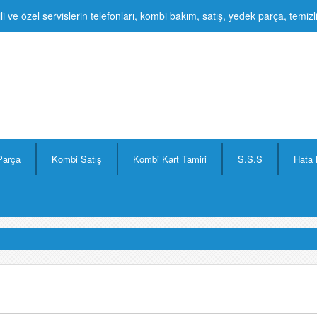
li ve özel servislerin telefonları, kombi bakım, satış, yedek parça, temiz
Parça
Kombi Satış
Kombi Kart Tamiri
S.S.S
Hata 