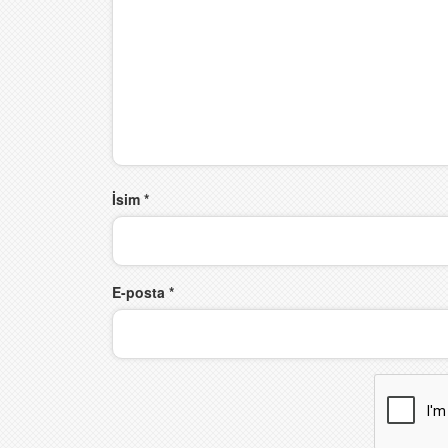
İsim
*
E-posta
*