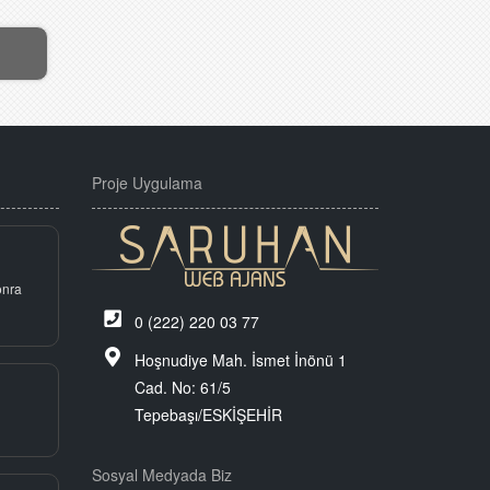
Proje Uygulama
onra
0 (222) 220 03 77
Hoşnudiye Mah. İsmet İnönü 1
Cad. No: 61/5
Tepebaşı/ESKİŞEHİR
Sosyal Medyada Biz