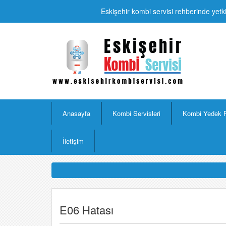
Eskişehir kombi servisi rehberinde yetki
Anasayfa
Kombi Servisleri
Kombi Yedek 
İletişim
E06 Hatası