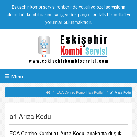
Eskişehir kombi servisi rehberinde yetkili ve özel servislerin
telefonları, kombi bakım, satış, yedek parça, temizlik hizmetleri ve
yorumlar bulunmaktadır.
Menü
ECA Confeo Kombi Hata Kodları
a1 Arıza Kodu
a1 Arıza Kodu
ECA Confeo Kombi a1 Arıza Kodu, anakartta düşük