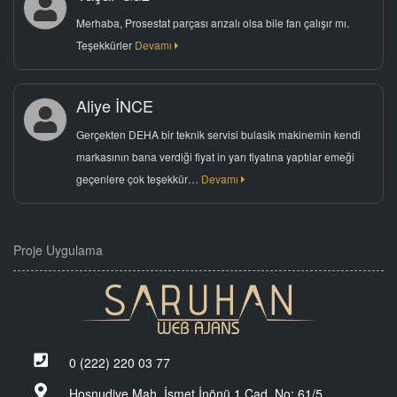
Merhaba, Prosestat parçası arızalı olsa bile fan çalışır mı.
Teşekkürler
Devamı
Aliye İNCE
Gerçekten DEHA bir teknik servisi bulasik makinemin kendi
markasının bana verdiği fiyat in yarı fiyatına yaptılar emeği
geçenlere çok teşekkür…
Devamı
Proje Uygulama
0 (222) 220 03 77
Hoşnudiye Mah. İsmet İnönü 1 Cad. No: 61/5