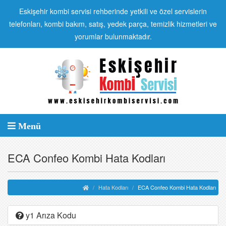
Eskişehir kombi servisi rehberinde yetkili ve özel servislerin
telefonları, kombi bakım, satış, yedek parça, temizlik hizmetleri ve
yorumlar bulunmaktadır.
Menü
ECA Confeo Kombi Hata Kodları
Hata Kodları
ECA Confeo Kombi Hata Kodları
y1 Arıza Kodu