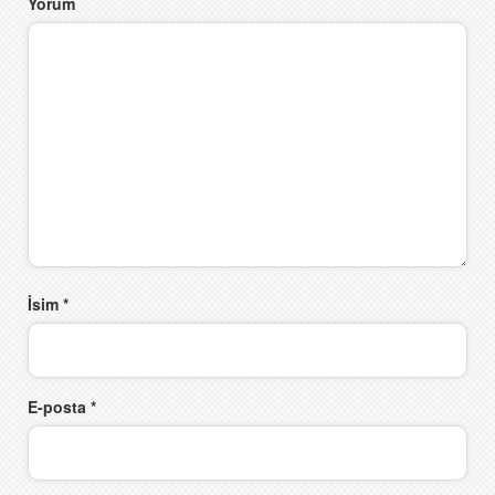
Yorum
İsim
*
E-posta
*