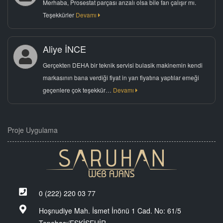
Merhaba, Prosestat parçası arızalı olsa bile fan çalışır mı.
Teşekkürler
Devamı
Aliye İNCE
Gerçekten DEHA bir teknik servisi bulasik makinemin kendi
markasının bana verdiği fiyat in yarı fiyatına yaptılar emeği
geçenlere çok teşekkür…
Devamı
Proje Uygulama
0 (222) 220 03 77
Hoşnudiye Mah. İsmet İnönü 1 Cad. No: 61/5