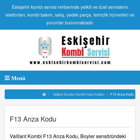
Eskişehir kombi servisi rehberinde yetkili ve özel servislerin
telefonları, kombi bakım, satış, yedek parça, temizlik hizmetleri ve
yorumlar bulunmaktadır.
Menü
Vaillant Ecotec Kombi Hata Kodları
F13 Arıza Kodu
F13 Arıza Kodu
Vaillant Kombi F13 Arıza Kodu, Boyler sensöründeki