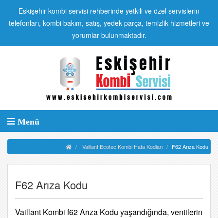
Eskişehir kombi servisi rehberinde yetkili ve özel servislerin
telefonları, kombi bakım, satış, yedek parça, temizlik hizmetleri ve
yorumlar bulunmaktadır.
Menü
Vaillant Ecotec Kombi Hata Kodları
F62 Arıza Kodu
F62 Arıza Kodu
Vaillant Kombi f62 Arıza Kodu yaşandığında, ventilerin