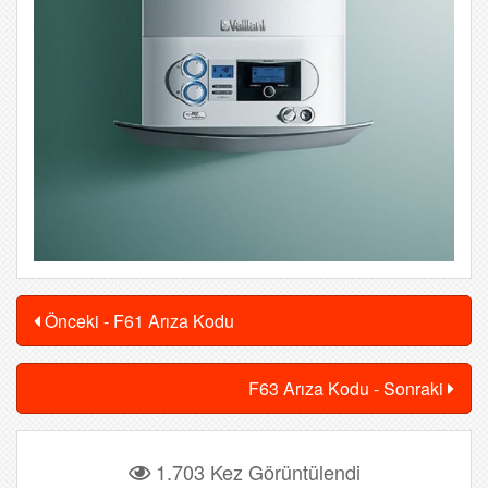
Önceki - F61 Arıza Kodu
F63 Arıza Kodu - Sonraki
1.703 Kez Görüntülendi