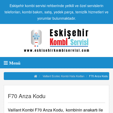
Eskişehir kombi servisi rehberinde yetkili ve özel servislerin
telefonları, kombi bakım, satış, yedek parça, temizlik hizmetleri ve
yorumlar bulunmaktadır.
Menü
Vaillant Ecotec Kombi Hata Kodları
F70 Arıza Kodu
F70 Arıza Kodu
Vaillant Kombi F70 Arıza Kodu, kombinin anakartı ile