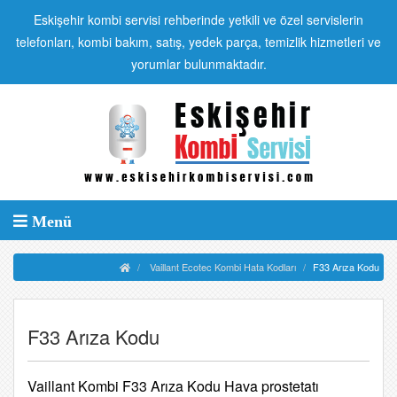
Eskişehir kombi servisi rehberinde yetkili ve özel servislerin
telefonları, kombi bakım, satış, yedek parça, temizlik hizmetleri ve
yorumlar bulunmaktadır.
Menü
Vaillant Ecotec Kombi Hata Kodları
F33 Arıza Kodu
F33 Arıza Kodu
Vaillant Kombi F33 Arıza Kodu Hava prostetatı