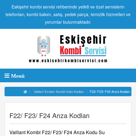
Eskişehir kombi servisi rehberinde yetkili ve özel servislerin
telefonları, kombi bakım, satış, yedek parça, temizlik hizmetleri ve
yorumlar bulunmaktadır.
Menü
Vaillant Ecotec Kombi Hata Kodları
F22/ F23/ F24 Arıza Kodları
F22/ F23/ F24 Arıza Kodları
Vaillant Kombi F22/ F23/ F24 Arıza Kodu Su