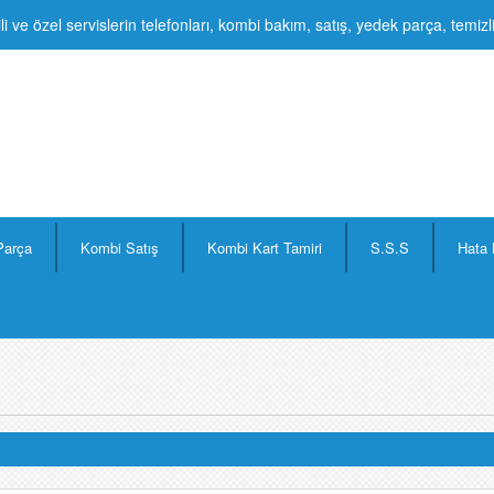
li ve özel servislerin telefonları, kombi bakım, satış, yedek parça, temiz
Parça
Kombi Satış
Kombi Kart Tamiri
S.S.S
Hata 